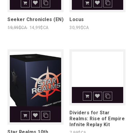
Seeker Chronicles (EN)
Locus
19,99$CA
14,99$CA
30,99$CA
Dividers for Star
Realms: Rise of Empire
Infnite Replay Kit
Star Realms 10th
7,99$CA