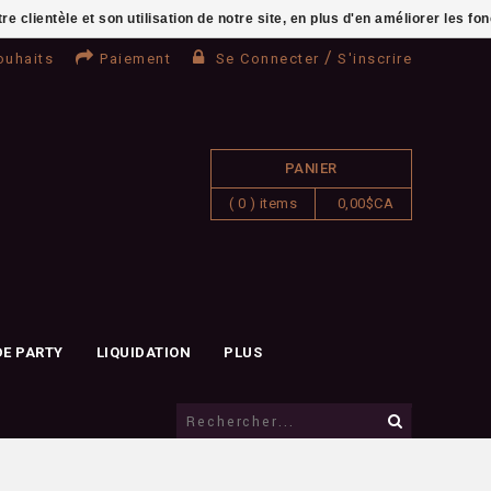
clientèle et son utilisation de notre site, en plus d'en améliorer les fo
/
ouhaits
Paiement
Se Connecter
S'inscrire
PANIER
( 0 ) items
0,00$CA
DE PARTY
LIQUIDATION
PLUS