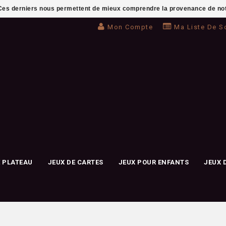
. Ces derniers nous permettent de mieux comprendre la provenance de notre 
Mon Compte
Ma Liste De S
E PLATEAU
JEUX DE CARTES
JEUX POUR ENFANTS
JEUX 