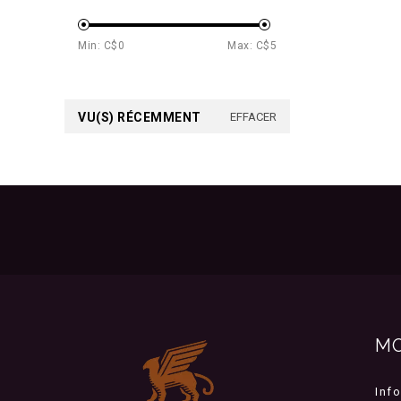
Min: C$
0
Max: C$
5
VU(S) RÉCEMMENT
EFFACER
M
Inf