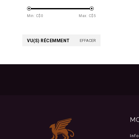
Min: C$
0
Max: C$
5
VU(S) RÉCEMMENT
EFFACER
M
Inf