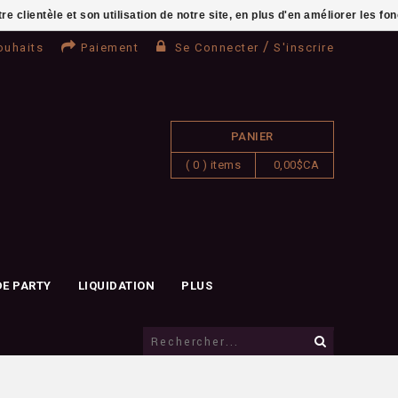
clientèle et son utilisation de notre site, en plus d'en améliorer les fo
/
ouhaits
Paiement
Se Connecter
S'inscrire
PANIER
( 0 ) items
0,00$CA
DE PARTY
LIQUIDATION
PLUS