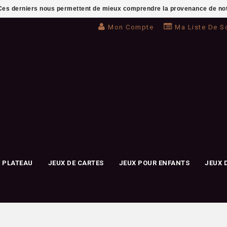
. Ces derniers nous permettent de mieux comprendre la provenance de notre 
Mon Compte
Ma Liste De S
E PLATEAU
JEUX DE CARTES
JEUX POUR ENFANTS
JEUX 