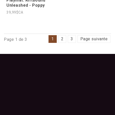
Playmat: Riftbound
Unleashed - Poppy
39,99$CA
1
2
3
Page suivante
Page 1 de 3