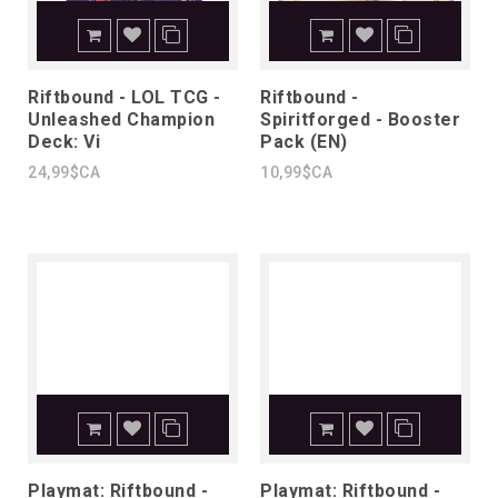
Riftbound - LOL TCG -
Riftbound -
Unleashed Champion
Spiritforged - Booster
Deck: Vi
Pack (EN)
24,99$CA
10,99$CA
Playmat: Riftbound -
Playmat: Riftbound -