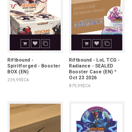
Riftbound -
Riftbound - LoL TCG -
Spiritforged - Booster
Radiance - SEALED
BOX (EN)
Booster Case (EN) ^
Oct 23 2026
239,99$CA
879,99$CA