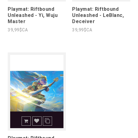
Playmat: Riftbound
Playmat: Riftbound
Unleashed - Yi, Wuju
Unleashed - LeBlanc,
Master
Deceiver
39,99$CA
39,99$CA