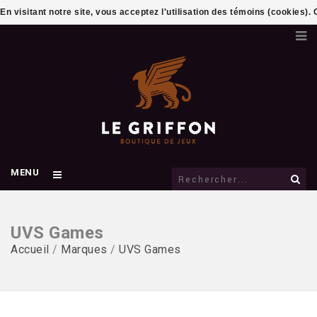
En visitant notre site, vous acceptez l'utilisation des témoins (cookies)
MENU
UVS Games
Accueil
/
Marques
/
UVS Games