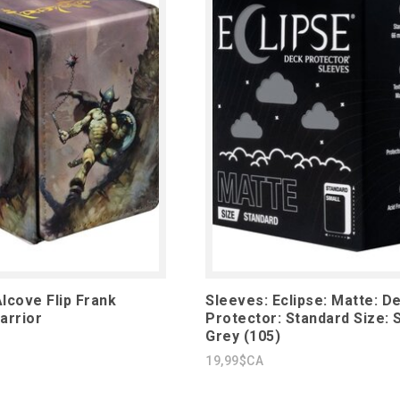
lcove Flip Frank
Sleeves: Eclipse: Matte: D
arrior
Protector: Standard Size:
Grey (105)
19,99$CA