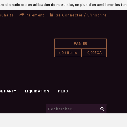
clientèle et son utilisation de notre site, en plus d'en améliorer les fo
/
ouhaits
Paiement
Se Connecter
S'inscrire
PANIER
( 0 ) items
0,00$CA
DE PARTY
LIQUIDATION
PLUS