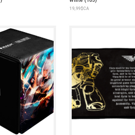
)
White (105)
19,99$CA