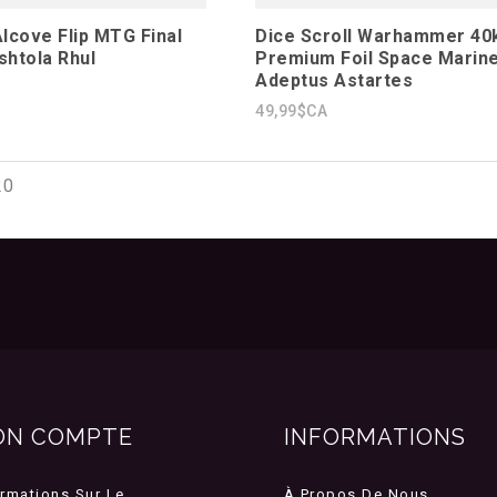
lcove Flip MTG Final
Dice Scroll Warhammer 40
shtola Rhul
Premium Foil Space Marin
Adeptus Astartes
49,99$CA
20
ON COMPTE
INFORMATIONS
ormations Sur Le
À Propos De Nous