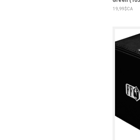
Green (105
19,99$CA