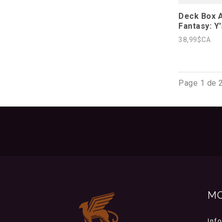
Deck Box A
Fantasy: Y'
38,99$CA
Page 1 de 
M
Inf