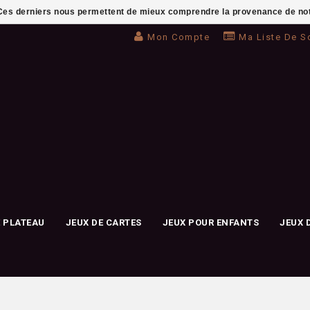
. Ces derniers nous permettent de mieux comprendre la provenance de notre 
Mon Compte
Ma Liste De S
E PLATEAU
JEUX DE CARTES
JEUX POUR ENFANTS
JEUX 