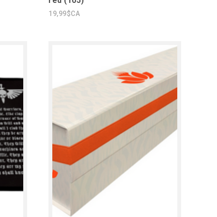
red (105)
19,99$CA