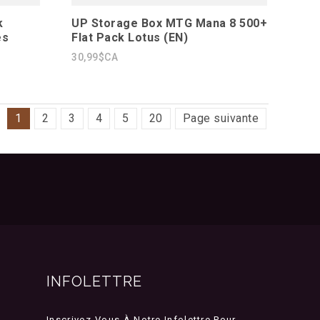
k
UP Storage Box MTG Mana 8 500+
es
Flat Pack Lotus (EN)
30,99$CA
1
2
3
4
5
20
Page suivante
INFOLETTRE
Inscrivez-Vous À Notre Infolettre Pour