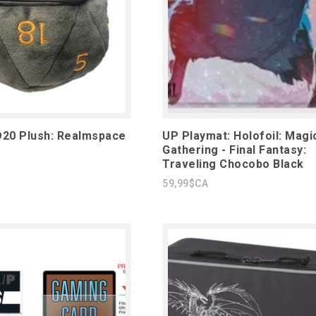
D20 Plush: Realmspace
UP Playmat: Holofoil: Magi
Gathering - Final Fantasy:
Traveling Chocobo Black
59,99$CA