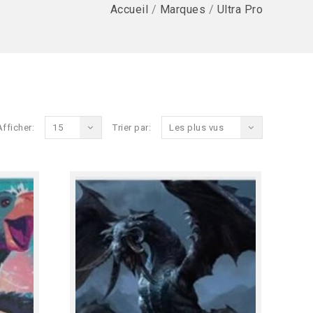
Accueil
/
Marques
/
Ultra Pro
Afficher:
15
Trier par:
Les plus vus