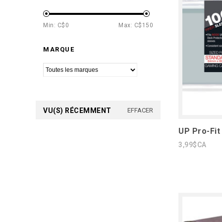
Min: C$
0
Max: C$
150
MARQUE
VU(S) RÉCEMMENT
EFFACER
UP Pro-Fit
3,99$CA