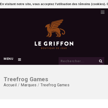
En visitant notre site, vous acceptez l'utilisation des témoins (cookies)
MENU
Treefrog Games
Accueil
/
Marques
/
Treefrog Games