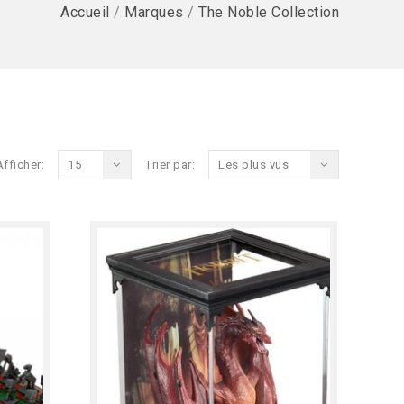
Accueil
/
Marques
/
The Noble Collection
Afficher:
15
Trier par:
Les plus vus