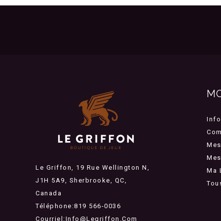
M
Inf
Com
Mes
Mes 
Le Griffon, 19 Rue Wellington N,
Ma 
J1H 5A9, Sherbrooke, QC,
Tou
Canada
Téléphone:819 566-0036
Courriel:
Info@legriffon.com