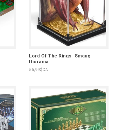
Lord Of The Rings -Smaug
Diorama
55,99$CA