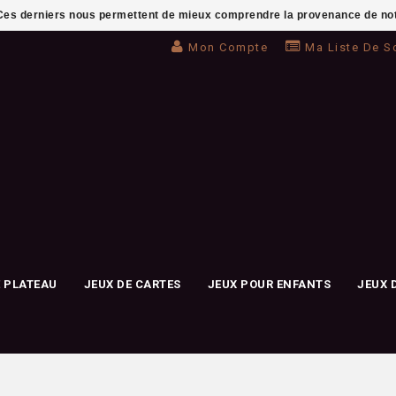
. Ces derniers nous permettent de mieux comprendre la provenance de notre 
Mon Compte
Ma Liste De S
E PLATEAU
JEUX DE CARTES
JEUX POUR ENFANTS
JEUX 