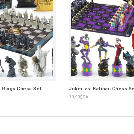
e Rings Chess Set
Joker vs. Batman Chess S
79,99$CA
1