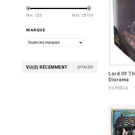
Min: C$
0
Max: C$
100
MARQUE
VU(S) RÉCEMMENT
EFFACER
Lord Of Th
Diorama
55,99$CA