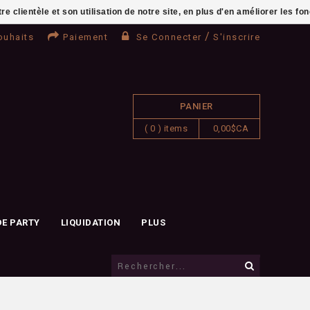
clientèle et son utilisation de notre site, en plus d'en améliorer les fo
/
ouhaits
Paiement
Se Connecter
S'inscrire
PANIER
( 0 ) items
0,00$CA
DE PARTY
LIQUIDATION
PLUS