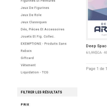
Figurines Et Peintures
Jeux De Figurines
Jeux De Role
Jeux Classiques
Dés, Pièces Et Accessoires
Jouets Et Fig. Collec.
EXEMPTIONS - Produits Sans
Deep Space
Rabais
61,99$CA
4
Giftcard
Vêtement
Page 1 de 
Liquidation - TCG
FILTRER LES RÉSULTATS
PRIX