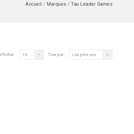
Accueil
/
Marques
/
Tau Leader Games
Afficher:
15
Trier par:
Les plus vus