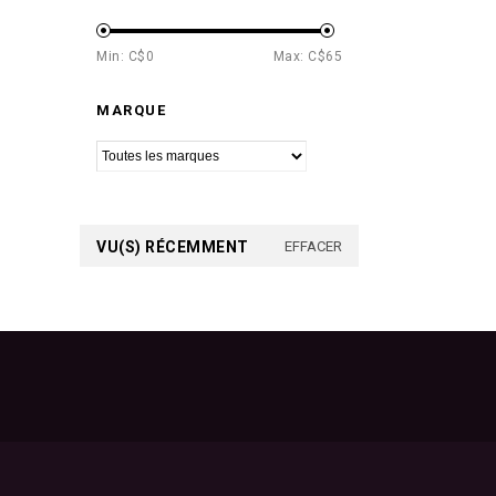
Min: C$
0
Max: C$
65
MARQUE
VU(S) RÉCEMMENT
EFFACER