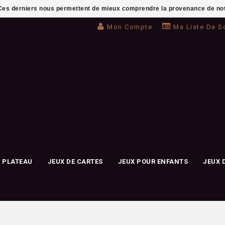
. Ces derniers nous permettent de mieux comprendre la provenance de notre 
Mon Compte
Ma Liste De S
E PLATEAU
JEUX DE CARTES
JEUX POUR ENFANTS
JEUX 