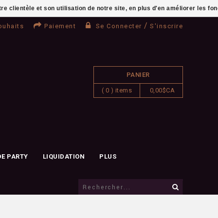
clientèle et son utilisation de notre site, en plus d'en améliorer les fo
/
ouhaits
Paiement
Se Connecter
S'inscrire
PANIER
( 0 ) items
0,00$CA
DE PARTY
LIQUIDATION
PLUS