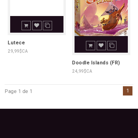
Lutece
29,99$CA
Doodle Islands (FR)
24,99$CA
1
Page 1 de 1