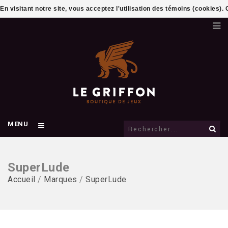
En visitant notre site, vous acceptez l'utilisation des témoins (cookies)
MENU
SuperLude
Accueil
/
Marques
/
SuperLude