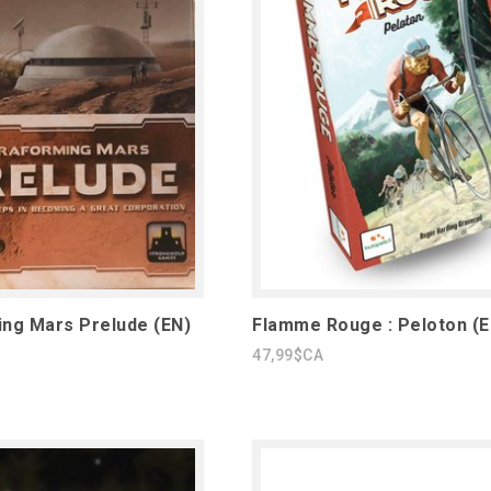
ng Mars Prelude (EN)
Flamme Rouge : Peloton (E
47,99$CA