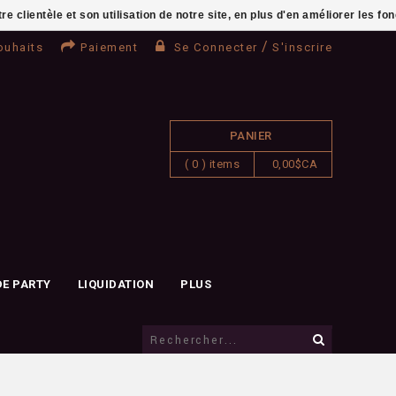
clientèle et son utilisation de notre site, en plus d'en améliorer les fo
/
ouhaits
Paiement
Se Connecter
S'inscrire
PANIER
( 0 ) items
0,00$CA
DE PARTY
LIQUIDATION
PLUS