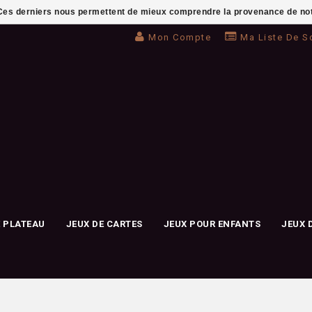
. Ces derniers nous permettent de mieux comprendre la provenance de notre 
Mon Compte
Ma Liste De S
E PLATEAU
JEUX DE CARTES
JEUX POUR ENFANTS
JEUX 