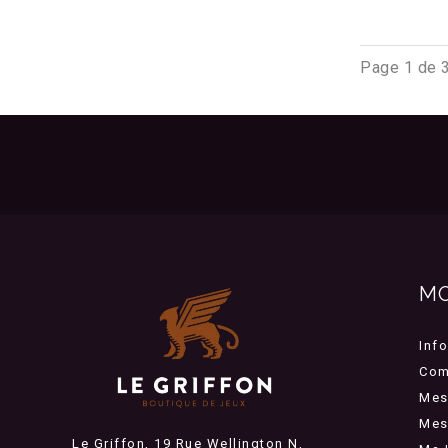
Page 1 de 
M
Inf
Com
Mes
Mes 
Le Griffon, 19 Rue Wellington N,