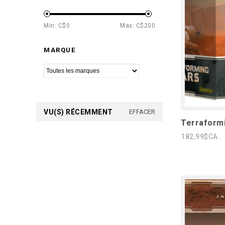
Min: C$
0
Max: C$
200
MARQUE
VU(S) RÉCEMMENT
EFFACER
Terraformi
182,99$CA