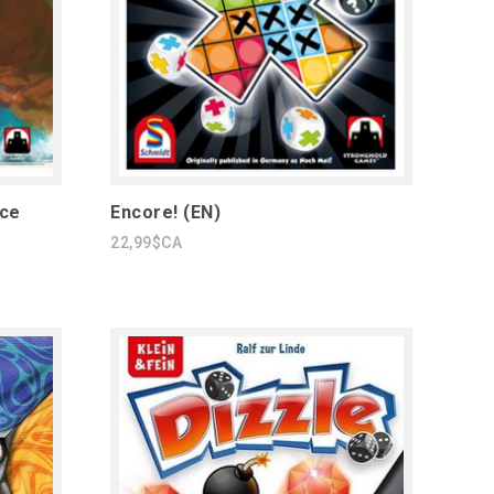
ice
Encore! (EN)
22,99$CA