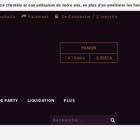
clientèle et son utilisation de notre site, en plus d'en améliorer les fo
/
ouhaits
Paiement
Se Connecter
S'inscrire
PANIER
( 0 ) items
0,00$CA
DE PARTY
LIQUIDATION
PLUS