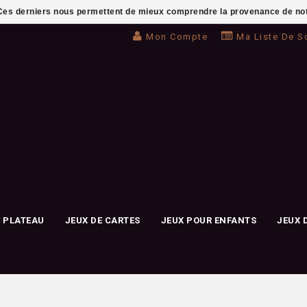
. Ces derniers nous permettent de mieux comprendre la provenance de notre 
Mon Compte
Ma Liste De S
E PLATEAU
JEUX DE CARTES
JEUX POUR ENFANTS
JEUX 