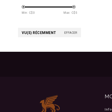
Min: C$
0
Max: C$
5
VU(S) RÉCEMMENT
EFFACER
M
Inf