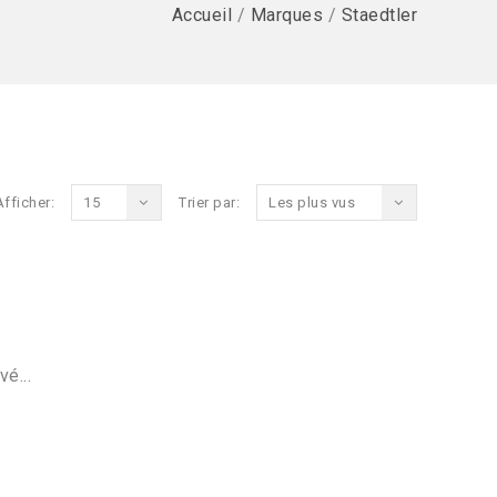
Accueil
/
Marques
/
Staedtler
Afficher:
15
Trier par:
Les plus vus
vé...