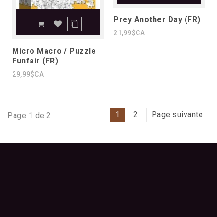
Prey Another Day (FR)
21,99$CA
Micro Macro / Puzzle
Funfair (FR)
29,99$CA
1
2
Page suivante
Page 1 de 2