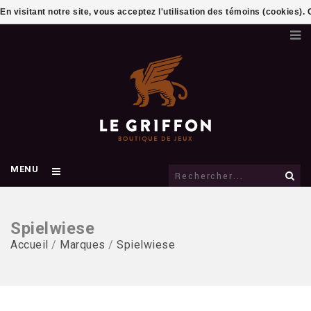
En visitant notre site, vous acceptez l'utilisation des témoins (cookies)
MENU
Spielwiese
Accueil
/
Marques
/
Spielwiese