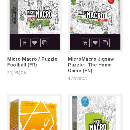
Micro Macro / Puzzle
MicroMacro Jigsaw
Football (FR)
Puzzle : The Home
Game (EN)
31,99$CA
47,99$CA