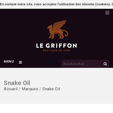
En visitant notre site, vous acceptez l'utilisation des témoins (cookies)
MENU
Snake Oil
Accueil
/
Marques
/
Snake Oil