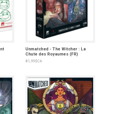
nt
Unmatched - The Witcher : La
Chute des Royaumes (FR)
81,99$CA