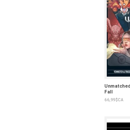
Unmatched
Fall
66,99$CA