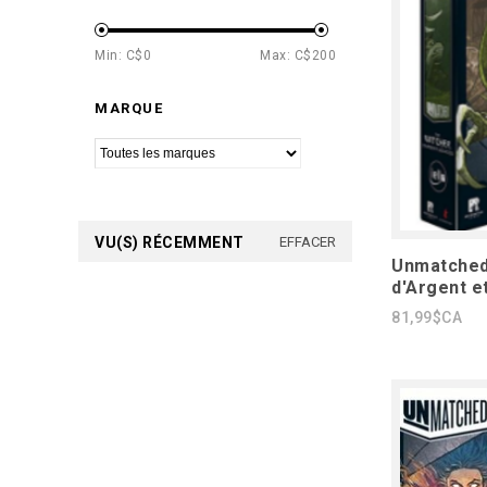
Min: C$
0
Max: C$
200
MARQUE
VU(S) RÉCEMMENT
EFFACER
Unmatched 
d'Argent et
81,99$CA