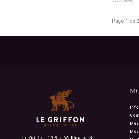
Page 1 de 
M
Inf
Com
Mes
Mes 
Le Griffon, 19 Rue Wellington N,