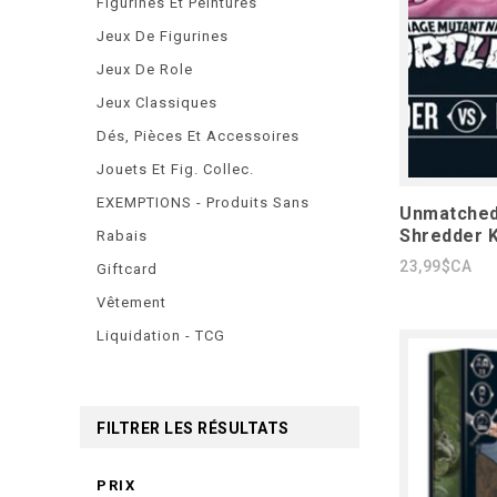
Figurines Et Peintures
Jeux De Figurines
Jeux De Role
Jeux Classiques
Dés, Pièces Et Accessoires
Jouets Et Fig. Collec.
EXEMPTIONS - Produits Sans
Unmatched
Shredder 
Rabais
23,99$CA
Giftcard
Vêtement
Liquidation - TCG
FILTRER LES RÉSULTATS
PRIX