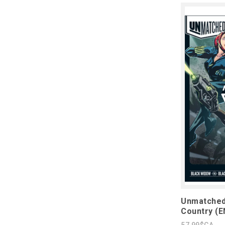
Unmatched:
Country (E
57,99$CA