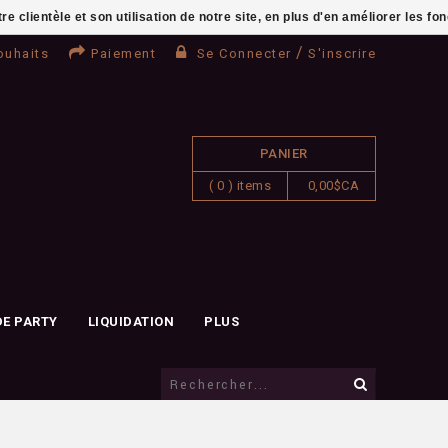
clientèle et son utilisation de notre site, en plus d'en améliorer les fo
/
ouhaits
Paiement
Se Connecter
S'inscrire
PANIER
( 0 ) items
0,00$CA
DE PARTY
LIQUIDATION
PLUS