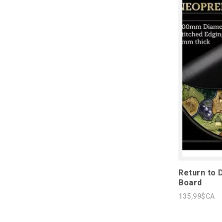
Return to 
Board
135,99$CA