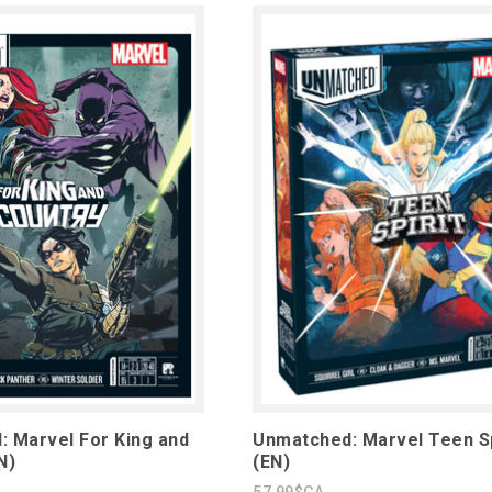
 Marvel For King and
Unmatched: Marvel Teen Sp
N)
(EN)
57,99$CA