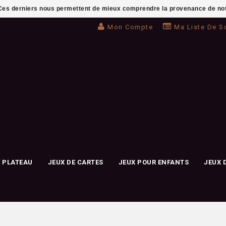
. Ces derniers nous permettent de mieux comprendre la provenance de notre 
Mon Compte
Ma Liste De S
E PLATEAU
JEUX DE CARTES
JEUX POUR ENFANTS
JEUX 