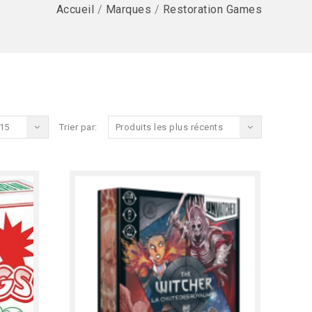
Accueil
/
Marques
/
Restoration Games
15
Trier par:
Produits les plus récents