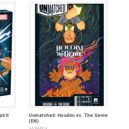
irit
Unmatched: Houdini vs. The Genie
(EN)
30,99$CA