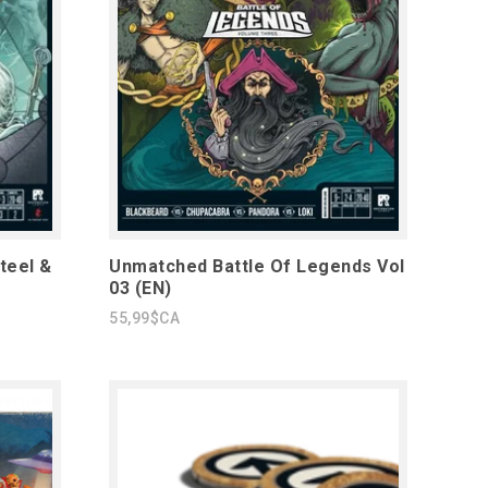
teel &
Unmatched Battle Of Legends Vol
03 (EN)
55,99$CA