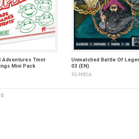
 Adventures Tmnt
Unmatched Battle Of Lege
ings Mini Pack
03 (EN)
55,99$CA
10