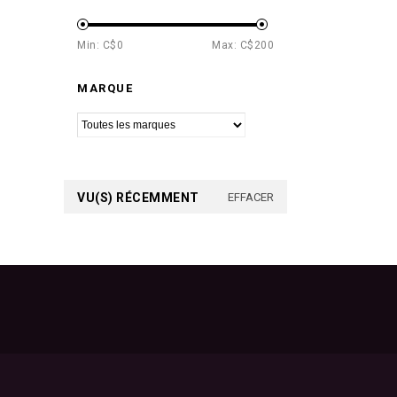
Min: C$
0
Max: C$
200
MARQUE
VU(S) RÉCEMMENT
EFFACER