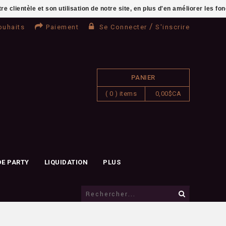
clientèle et son utilisation de notre site, en plus d'en améliorer les fo
/
ouhaits
Paiement
Se Connecter
S'inscrire
PANIER
( 0 ) items
0,00$CA
DE PARTY
LIQUIDATION
PLUS