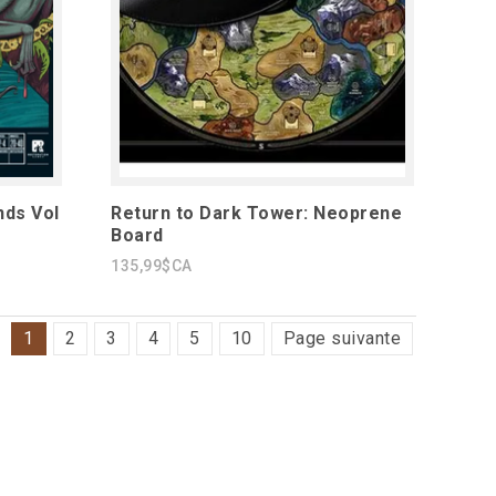
nds Vol
Return to Dark Tower: Neoprene
Board
135,99$CA
1
2
3
4
5
10
Page suivante