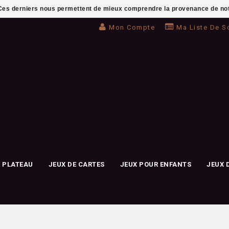
. Ces derniers nous permettent de mieux comprendre la provenance de notre 
Mon Compte
Ma Liste De S
E PLATEAU
JEUX DE CARTES
JEUX POUR ENFANTS
JEUX 