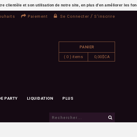
clientèle et son utilisation de notre site, en plus d'en améliorer les fo
/
ouhaits
Paiement
Se Connecter
S'inscrire
PANIER
( 0 ) items
0,00$CA
DE PARTY
LIQUIDATION
PLUS