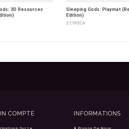
ods: 3D Resources
Sleeping Gods: Playmat (Re
dition)
Edition)
27,99$CA
2
ON COMPTE
INFORMATIONS
ormations Sur Le
À Propos De Nous