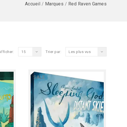
Accueil
/
Marques
/
Red Raven Games
Afficher:
15
Trier par:
Les plus vus
SALE