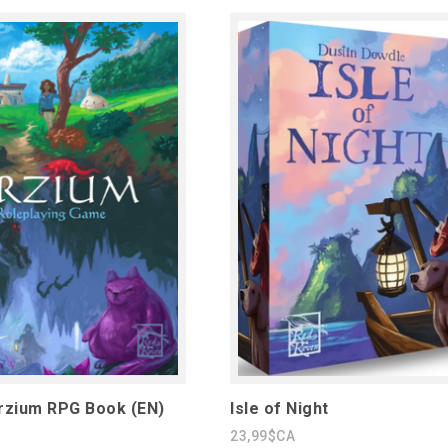
rzium RPG Book (EN)
Isle of Night
23,99$CA