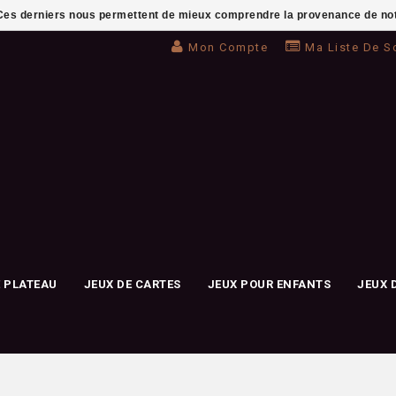
. Ces derniers nous permettent de mieux comprendre la provenance de notre 
Mon Compte
Ma Liste De S
E PLATEAU
JEUX DE CARTES
JEUX POUR ENFANTS
JEUX 