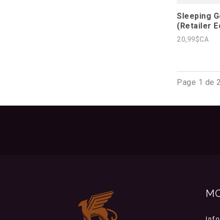
Sleeping G
(Retailer E
20,99$CA
Page 1 de 
M
Inf