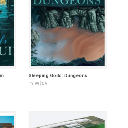
in
Sleeping Gods: Dungeons
19,99$CA