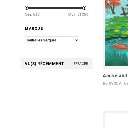
Min: C$
0
Max: C$
350
MARQUE
VU(S) RÉCEMMENT
EFFACER
Above and 
83,99$CA
6