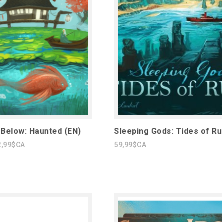
Below: Haunted (EN)
Sleeping Gods: Tides of Ru
2,99$CA
59,99$CA