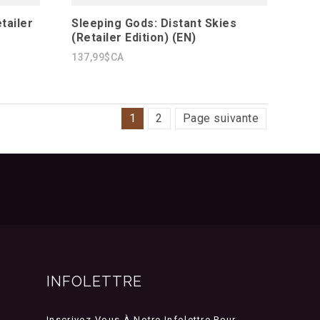
tailer
Sleeping Gods: Distant Skies
(Retailer Edition) (EN)
137,99$CA
1
2
Page suivante
INFOLETTRE
Inscrivez-Vous À Notre Infolettre Pour