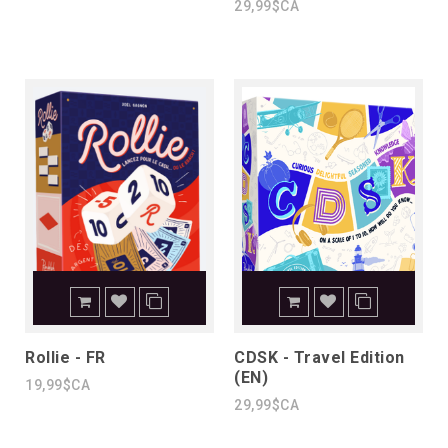
29,99$CA
Rollie - FR
CDSK - Travel Edition
(EN)
19,99$CA
29,99$CA