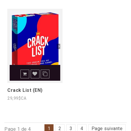
Crack List (EN)
29,99$CA
1
2
3
4
Page suivante
Page 1 de 4