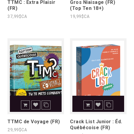
TTMC : Extra Plaisir
Gros Niaisage (FR)
(FR)
(Top Ten 18+)
37,99$CA
19,99$CA
TTMC de Voyage (FR)
Crack List Junior : Éd.
Québécoise (FR)
29,99$CA