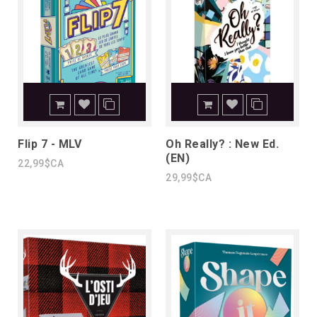
Flip 7 - MLV
Oh Really? : New Ed.
(EN)
22,99$CA
29,99$CA