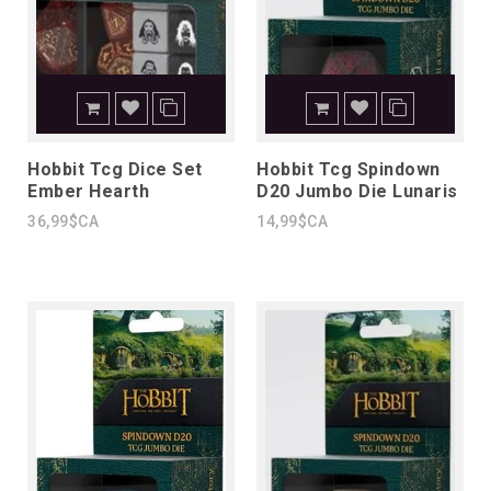
Hobbit Tcg Dice Set
Hobbit Tcg Spindown
Ember Hearth
D20 Jumbo Die Lunaris
36,99$CA
14,99$CA