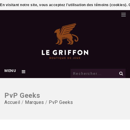
En visitant notre site, vous acceptez l'utilisation des témoins (cookies)
MENU
PvP Geeks
Accueil
/
Marques
/
PvP Geeks