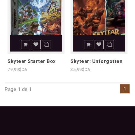
Skytear Starter Box
Skytear: Unforgotten
79,99$CA
35,99$CA
1
Page 1 de 1