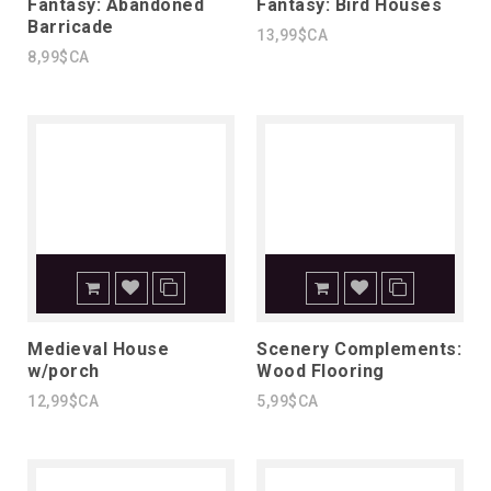
Fantasy: Abandoned
Fantasy: Bird Houses
Barricade
13,99$CA
8,99$CA
Medieval House
Scenery Complements:
w/porch
Wood Flooring
12,99$CA
5,99$CA