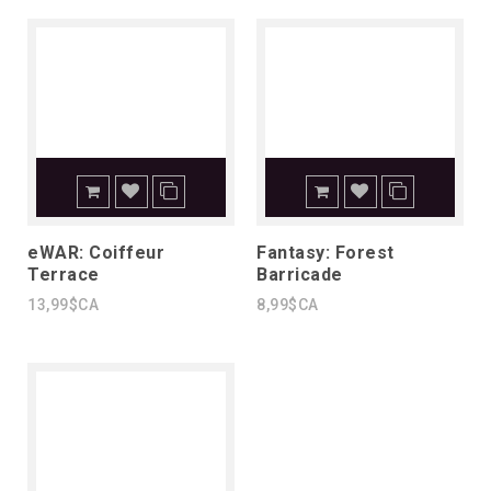
eWAR: Coiffeur
Fantasy: Forest
Terrace
Barricade
13,99$CA
8,99$CA