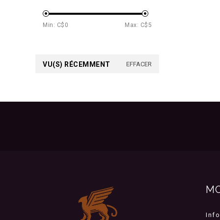
Min: C$
0
Max: C$
5
VU(S) RÉCEMMENT
EFFACER
M
Inf