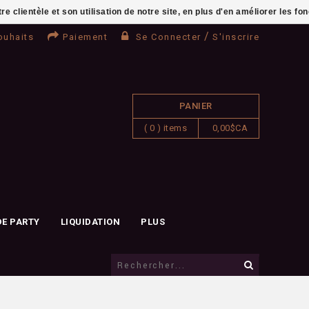
clientèle et son utilisation de notre site, en plus d'en améliorer les fo
/
ouhaits
Paiement
Se Connecter
S'inscrire
PANIER
( 0 ) items
0,00$CA
DE PARTY
LIQUIDATION
PLUS