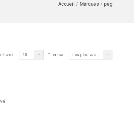
Accueil
/
Marques
/
peg
Afficher:
15
Trier par:
Les plus vus
vé...