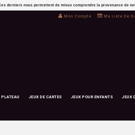
. Ces derniers nous permettent de mieux comprendre la provenance de notre 
Mon Compte
Ma Liste De S
E PLATEAU
JEUX DE CARTES
JEUX POUR ENFANTS
JEUX 