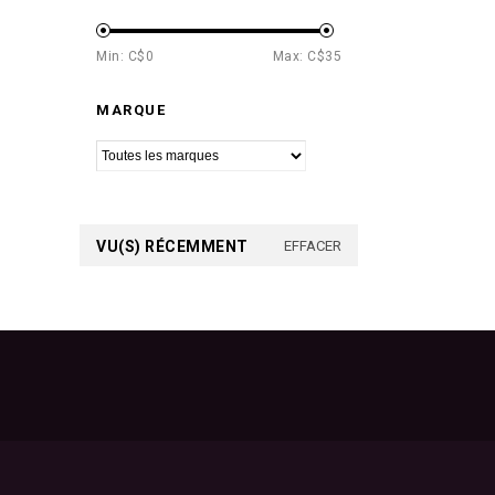
Min: C$
0
Max: C$
35
MARQUE
VU(S) RÉCEMMENT
EFFACER