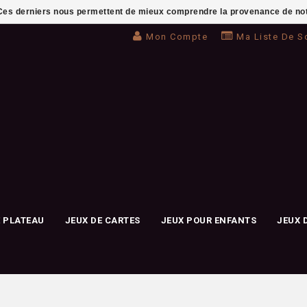
. Ces derniers nous permettent de mieux comprendre la provenance de notre 
Mon Compte
Ma Liste De S
E PLATEAU
JEUX DE CARTES
JEUX POUR ENFANTS
JEUX 