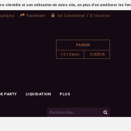
clientèle et son utilisation de notre site, en plus d'en améliorer les fo
/
ouhaits
Paiement
Se Connecter
S'inscrire
PANIER
( 0 ) items
0,00$CA
DE PARTY
LIQUIDATION
PLUS