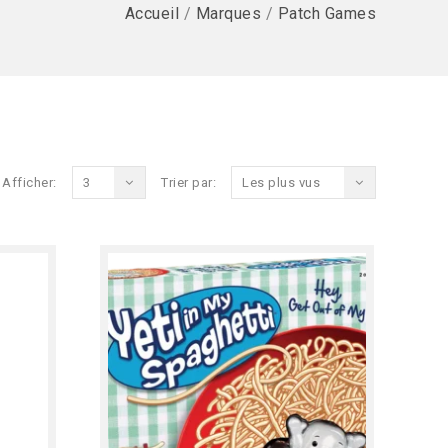
Accueil
/
Marques
/
Patch Games
Afficher:
3
Trier par:
Les plus vus