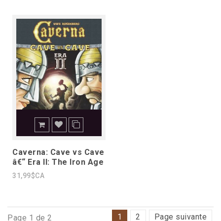
Caverna: Cave vs Cave
â€“ Era II: The Iron Age
31,99$CA
1
2
Page suivante
Page 1 de 2