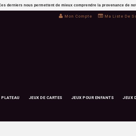
. Ces derniers nous permettent de mieux comprendre la provenance de notre 
Mon Compte
Ma Liste De S
E PLATEAU
JEUX DE CARTES
JEUX POUR ENFANTS
JEUX 