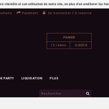
clientèle et son utilisation de notre site, en plus d'en améliorer les fo
/
ouhaits
Paiement
Se Connecter
S'inscrire
PANIER
( 0 ) items
0,00$CA
DE PARTY
LIQUIDATION
PLUS