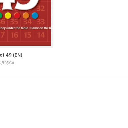
f 49 (EN)
4,99$CA
1