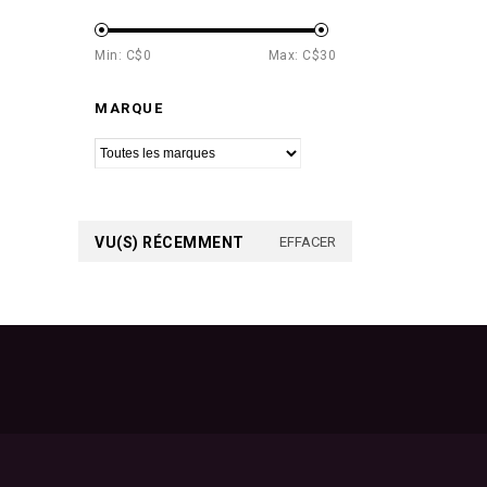
Min: C$
0
Max: C$
30
MARQUE
VU(S) RÉCEMMENT
EFFACER