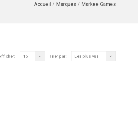
Accueil
/
Marques
/
Markee Games
Afficher:
15
Trier par:
Les plus vus