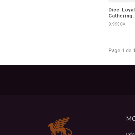
Dice: Loyal
Gathering:
9,99$CA
Page 1 de 
M
Inf