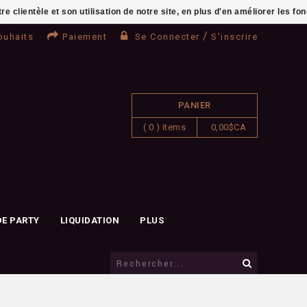
clientèle et son utilisation de notre site, en plus d'en améliorer les fo
/
ouhaits
Paiement
Se Connecter
S'inscrire
PANIER
( 0 ) items
0,00$CA
DE PARTY
LIQUIDATION
PLUS