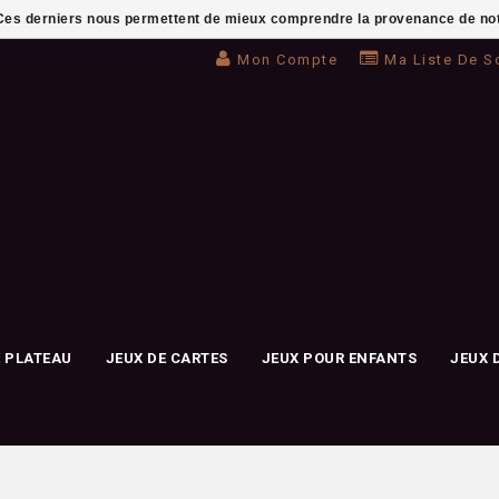
. Ces derniers nous permettent de mieux comprendre la provenance de notre 
Mon Compte
Ma Liste De S
E PLATEAU
JEUX DE CARTES
JEUX POUR ENFANTS
JEUX 