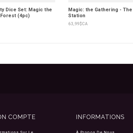
ty Dice Set: Magic the
Magic: the Gathering - The
 Forest (4pc)
Station
63,99$CA
1
ON COMPTE
INFORMATIONS
ormations Sur Le
À Propos De Nous