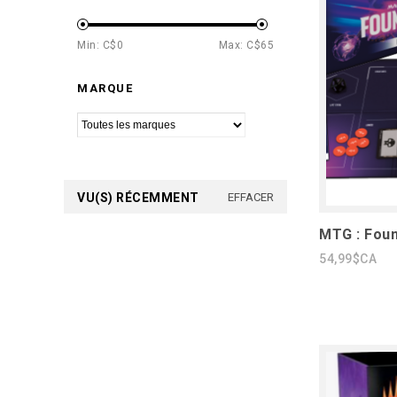
Min: C$
0
Max: C$
65
MARQUE
VU(S) RÉCEMMENT
EFFACER
MTG : Foun
54,99$CA