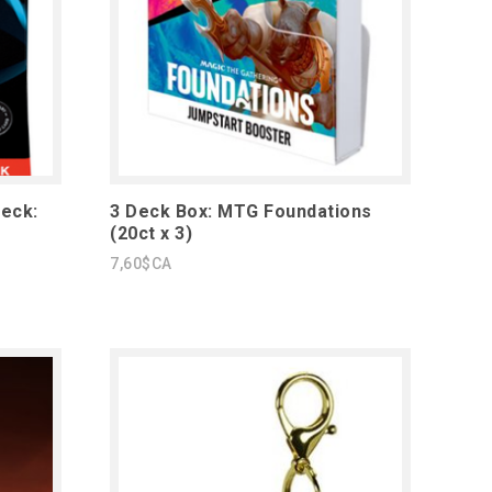
eck:
3 Deck Box: MTG Foundations
(20ct x 3)
7,60$CA