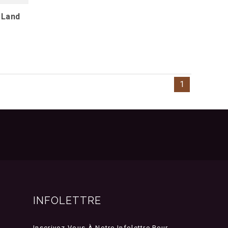
 Land
1
INFOLETTRE
Inscrivez-Vous À Notre Infolettre Pour