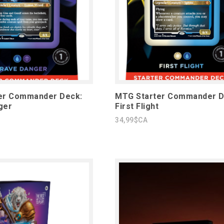
er Commander Deck:
MTG Starter Commander D
ger
First Flight
34,99$CA