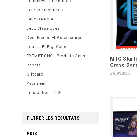
Figurines Et Peintures
Jeux De Figurines
Jeux De Role
Jeux Classiques
Dés, Pièces Et Accessoires
Jouets Et Fig. Collec.
EXEMPTIONS - Produits Sans
MTG Start
Grave Dan
Rabais
39,99$CA
Giftcard
Vêtement
Liquidation - TCG
FILTRER LES RÉSULTATS
PRIX