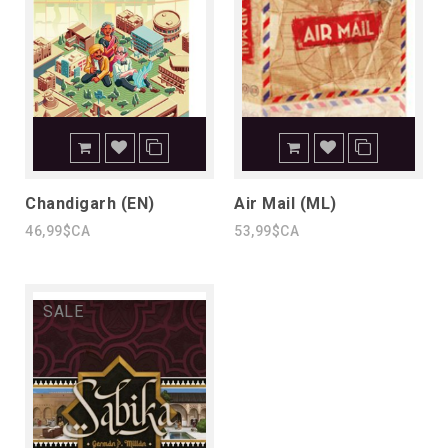
Chandigarh (EN)
Air Mail (ML)
46,99$CA
53,99$CA
SALE