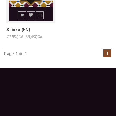
Sabika (EN)
77,99$CA
58,49$CA
1
Page 1 de 1