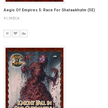
Aegis Of Empires 5: Race For Shataakhulm (5E)
41,99$CA