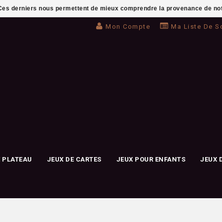
. Ces derniers nous permettent de mieux comprendre la provenance de notre 
Mon Compte
Ma Liste De S
E PLATEAU
JEUX DE CARTES
JEUX POUR ENFANTS
JEUX 