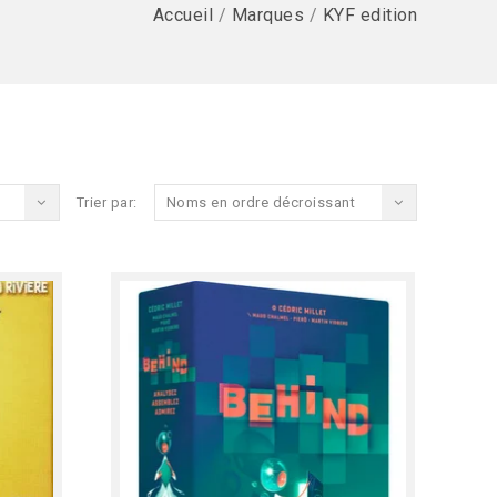
Accueil
/
Marques
/
KYF edition
Trier par:
Noms en ordre décroissant