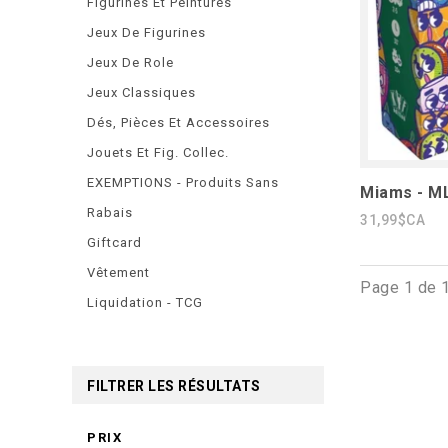
Figurines Et Peintures
Jeux De Figurines
Jeux De Role
Jeux Classiques
Dés, Pièces Et Accessoires
Jouets Et Fig. Collec.
EXEMPTIONS - Produits Sans
Miams - M
Rabais
31,99$CA
Giftcard
Vêtement
Page 1 de 
Liquidation - TCG
FILTRER LES RÉSULTATS
PRIX