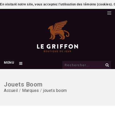
En visitant notre site, vous acceptez l'utilisation des témoins (cookies)
MENU
Jouets Boom
Accueil
/
Marques
/
jouets boom