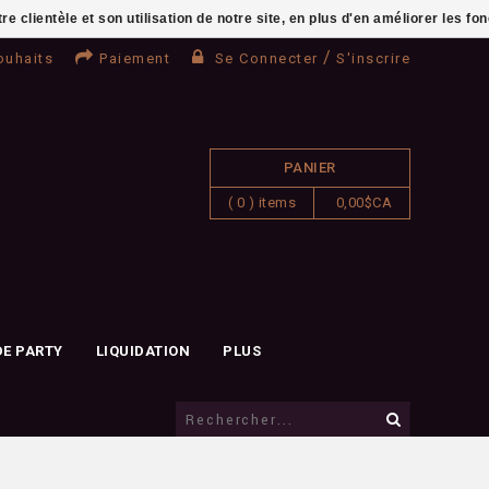
clientèle et son utilisation de notre site, en plus d'en améliorer les fo
/
ouhaits
Paiement
Se Connecter
S'inscrire
PANIER
( 0 ) items
0,00$CA
DE PARTY
LIQUIDATION
PLUS