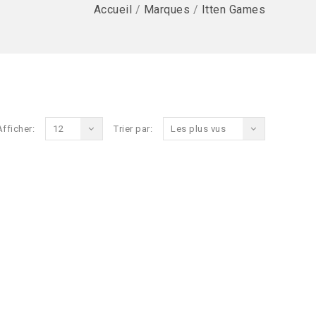
Accueil
/
Marques
/
Itten Games
Afficher:
12
Trier par:
Les plus vus