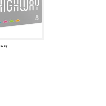
hway
1