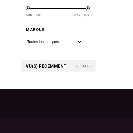
Min: C$
0
Max: C$
40
MARQUE
VU(S) RÉCEMMENT
EFFACER