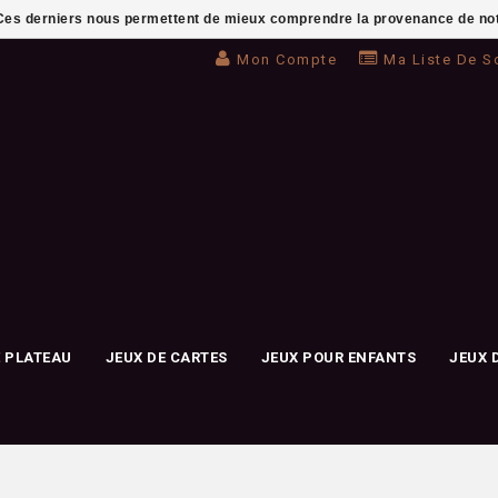
. Ces derniers nous permettent de mieux comprendre la provenance de notre 
Mon Compte
Ma Liste De S
E PLATEAU
JEUX DE CARTES
JEUX POUR ENFANTS
JEUX 