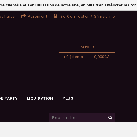
clientèle et son utilisation de notre site, en plus d'en améliorer les fo
/
ouhaits
Paiement
Se Connecter
S'inscrire
PANIER
( 0 ) items
0,00$CA
DE PARTY
LIQUIDATION
PLUS