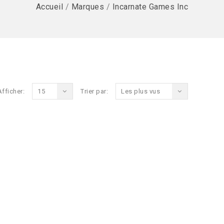
Accueil
/
Marques
/
Incarnate Games Inc
Afficher:
15
Trier par:
Les plus vus