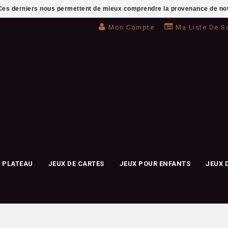
. Ces derniers nous permettent de mieux comprendre la provenance de notre 
Mon Compte
Ma Liste De S
E PLATEAU
JEUX DE CARTES
JEUX POUR ENFANTS
JEUX 