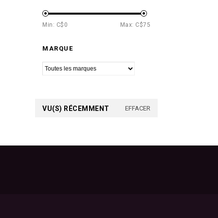
Min: C$
0
Max: C$
75
MARQUE
VU(S) RÉCEMMENT
EFFACER