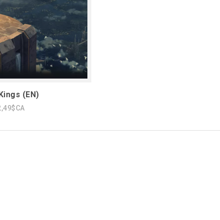
Kings (EN)
2,49$CA
1