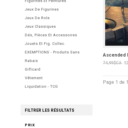
Figurines Et Peintures
Jeux De Figurines
Jeux De Role
Jeux Classiques
Dés, Pièces Et Accessoires
Jouets Et Fig. Collec.
EXEMPTIONS - Produits Sans
Ascended 
Rabais
74,99$CA
5
Giftcard
Vêtement
Page 1 de 
Liquidation - TCG
FILTRER LES RÉSULTATS
PRIX