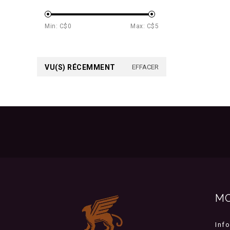
Min: C$
0
Max: C$
5
VU(S) RÉCEMMENT
EFFACER
M
Inf