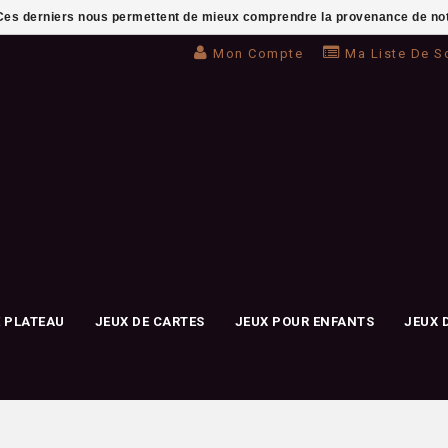
. Ces derniers nous permettent de mieux comprendre la provenance de notre 
Mon Compte
Ma Liste De S
E PLATEAU
JEUX DE CARTES
JEUX POUR ENFANTS
JEUX 