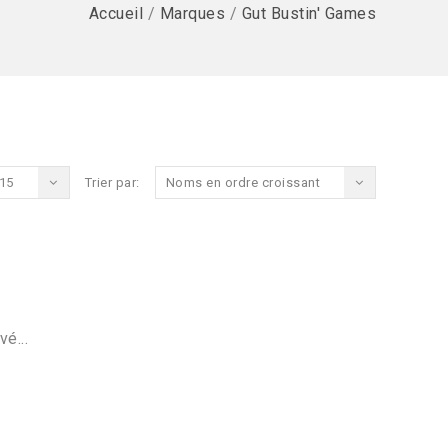
Accueil
/
Marques
/
Gut Bustin' Games
15
Trier par:
Noms en ordre croissant
vé...