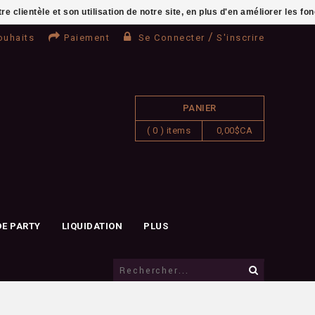
clientèle et son utilisation de notre site, en plus d'en améliorer les fo
/
ouhaits
Paiement
Se Connecter
S'inscrire
PANIER
( 0 ) items
0,00$CA
DE PARTY
LIQUIDATION
PLUS