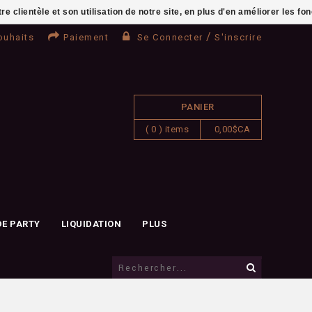
clientèle et son utilisation de notre site, en plus d'en améliorer les fo
/
ouhaits
Paiement
Se Connecter
S'inscrire
PANIER
( 0 ) items
0,00$CA
DE PARTY
LIQUIDATION
PLUS