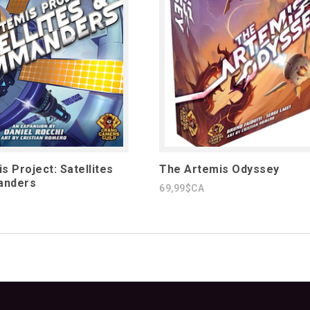
s Project: Satellites
The Artemis Odyssey
anders
69,99$CA
1