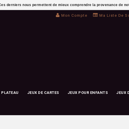
. Ces derniers nous permettent de mieux comprendre la provenance de notre 
Mon Compte
Ma Liste De S
E PLATEAU
JEUX DE CARTES
JEUX POUR ENFANTS
JEUX 