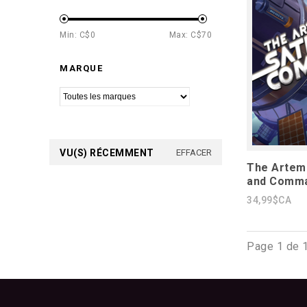
Min: C$
0
Max: C$
70
MARQUE
VU(S) RÉCEMMENT
EFFACER
The Artemi
and Comm
34,99$CA
Page 1 de 