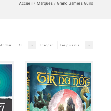
Accueil
/
Marques
/
Grand Gamers Guild
Afficher:
18
Trier par:
Les plus vus