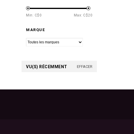
Min: C$
0
Max: C$
20
MARQUE
VU(S) RÉCEMMENT
EFFACER