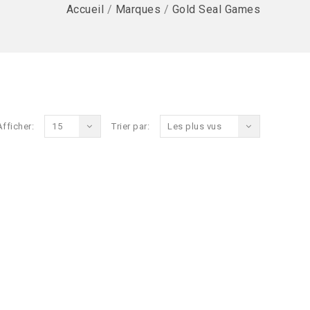
Accueil
/
Marques
/
Gold Seal Games
Afficher:
15
Trier par:
Les plus vus