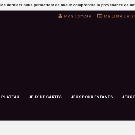
. Ces derniers nous permettent de mieux comprendre la provenance de notre 
Mon Compte
Ma Liste De S
E PLATEAU
JEUX DE CARTES
JEUX POUR ENFANTS
JEUX 