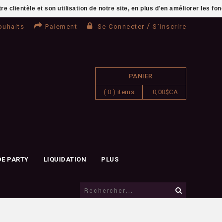
clientèle et son utilisation de notre site, en plus d'en améliorer les fo
/
ouhaits
Paiement
Se Connecter
S'inscrire
PANIER
( 0 ) items
0,00$CA
DE PARTY
LIQUIDATION
PLUS