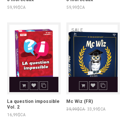
59,99$CA
59,99$CA
SALE
La question impossible
Mc Wiz (FR)
Vol. 2
39,99$CA
33,99$CA
16,99$CA