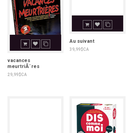
Au suivant
39,99$CA
vacances
meurtriÃ¨res
29,99$CA