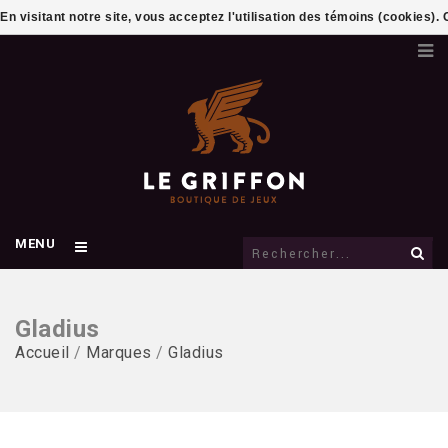
En visitant notre site, vous acceptez l'utilisation des témoins (cookies)
MENU
Gladius
Accueil
/
Marques
/
Gladius