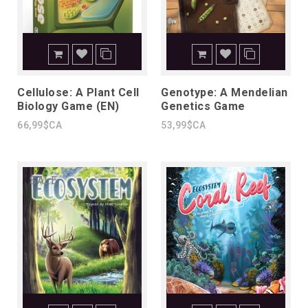
Cellulose: A Plant Cell
Genotype: A Mendelian
Biology Game (EN)
Genetics Game
66,99$CA
53,99$CA
SALE