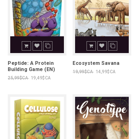
Peptide: A Protein
Ecosystem Savana
Building Game (EN)
19,99$CA
14,99$CA
25,99$CA
19,49$CA