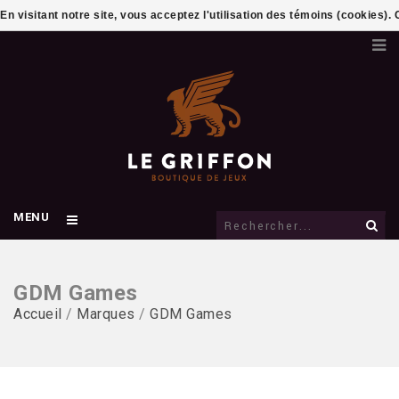
En visitant notre site, vous acceptez l'utilisation des témoins (cookies)
MENU
GDM Games
Accueil
/
Marques
/
GDM Games