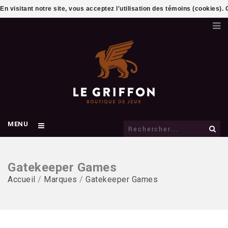
En visitant notre site, vous acceptez l'utilisation des témoins (cookies)
MENU
Gatekeeper Games
Accueil
/
Marques
/
Gatekeeper Games