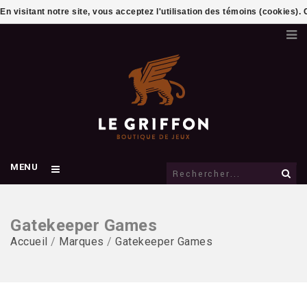
En visitant notre site, vous acceptez l'utilisation des témoins (cookies)
MENU
Gatekeeper Games
Accueil
/
Marques
/
Gatekeeper Games