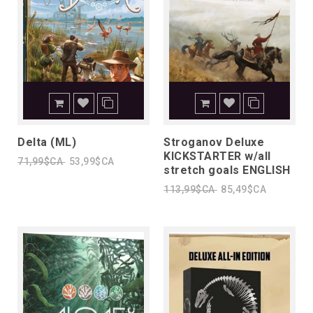
Delta (ML)
Stroganov Deluxe
KICKSTARTER w/all
71,99$CA
53,99$CA
stretch goals ENGLISH
113,99$CA
85,49$CA