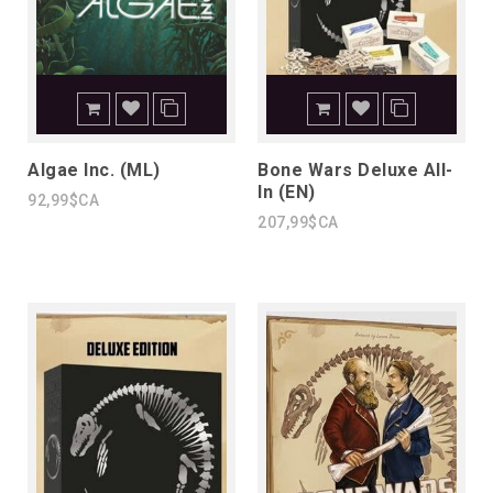
Algae Inc. (ML)
Bone Wars Deluxe All-
In (EN)
92,99$CA
207,99$CA