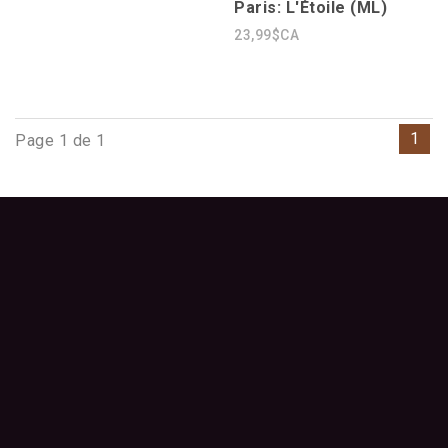
Paris: L'Étoile (ML)
23,99$CA
1
Page 1 de 1