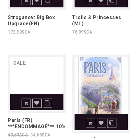
Stroganov: Big Box
Trolls & Princesses
Upgrade(EN)
(ML)
172,99$CA
76,99$CA
SALE
Paris (FR)
***ENDOMMAGÉ*** 10%
49,50$CA
34,65$CA