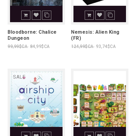
Bloodborne: Chalice
Nemesis: Alien King
Dungeon
(FR)
99,99$CA
84,99$CA
124,99$CA
93,74$CA
SALE