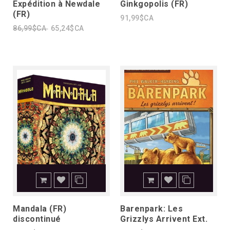
Expédition à Newdale
Ginkgopolis (FR)
(FR)
91,99$CA
86,99$CA
65,24$CA
Mandala (FR)
Barenpark: Les
discontinué
Grizzlys Arrivent Ext.