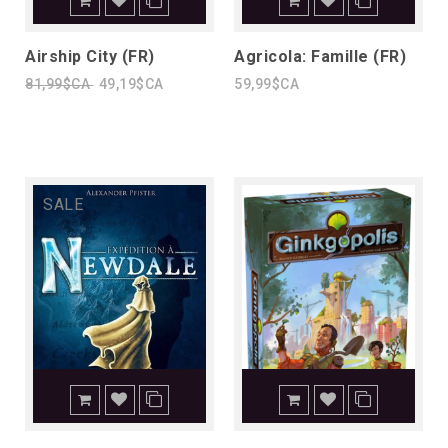
Airship City (FR)
Agricola: Famille (FR)
81,99$CA
49,19$CA
59,99$CA
SALE