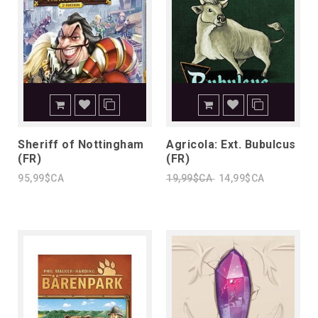
Sheriff of Nottingham
Agricola: Ext. Bubulcus
(FR)
(FR)
95,99$CA
19,99$CA
14,99$CA