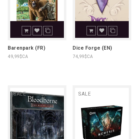
Barenpark (FR)
Dice Forge (EN)
49,99$CA
74,99$CA
SALE
SALE