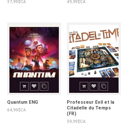
37,99$CA
49,99$CA
Quantum ENG
Professeur Evil et la
Citadelle du Temps
64,99$CA
(FR)
59,99$CA