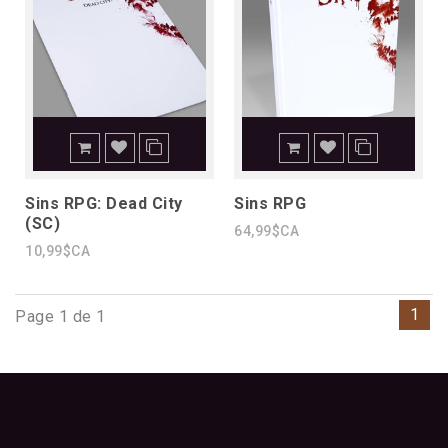
Sins RPG: Dead City
Sins RPG
(SC)
64,99$CA
10,99$CA
1
Page 1 de 1