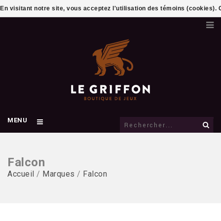
En visitant notre site, vous acceptez l'utilisation des témoins (cookies)
MENU
Falcon
Accueil
/
Marques
/
Falcon