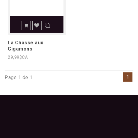
La Chasse aux
Gigamons
29,99$CA
1
Page 1 de 1