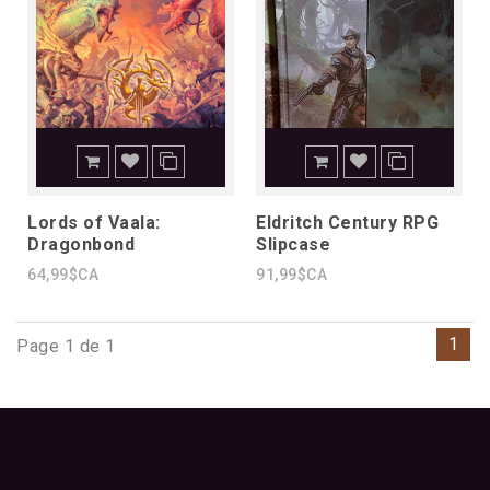
Lords of Vaala:
Eldritch Century RPG
Dragonbond
Slipcase
64,99$CA
91,99$CA
1
Page 1 de 1