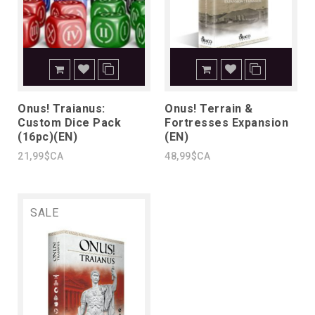
Onus! Traianus:
Onus! Terrain &
Custom Dice Pack
Fortresses Expansion
(16pc)(EN)
(EN)
21,99$CA
48,99$CA
SALE