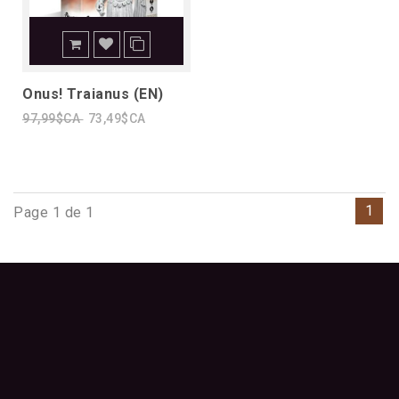
Onus! Traianus (EN)
97,99$CA
73,49$CA
1
Page 1 de 1