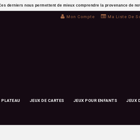
. Ces derniers nous permettent de mieux comprendre la provenance de notre 
Mon Compte
Ma Liste De S
E PLATEAU
JEUX DE CARTES
JEUX POUR ENFANTS
JEUX 