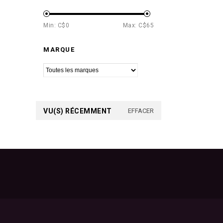
Min: C$
0
Max: C$
65
MARQUE
VU(S) RÉCEMMENT
EFFACER