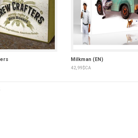
ters
Milkman (EN)
42,99$CA
2