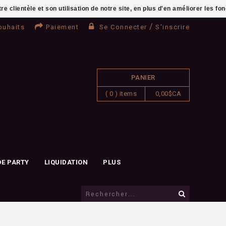
clientèle et son utilisation de notre site, en plus d'en améliorer les fo
/
ouhaits
Paiement
Se Connecter
S'inscrire
PANIER
( 0 ) items
0,00$CA
DE PARTY
LIQUIDATION
PLUS