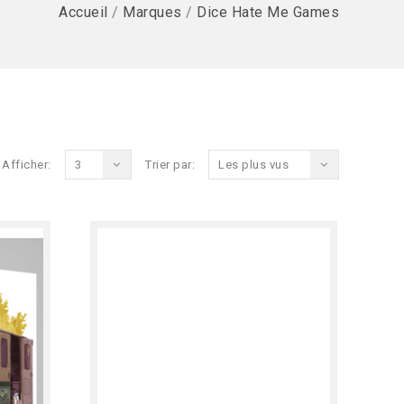
Accueil
/
Marques
/
Dice Hate Me Games
Afficher:
3
Trier par:
Les plus vus