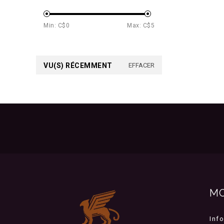
Min: C$
0
Max: C$
5
VU(S) RÉCEMMENT
EFFACER
M
Inf