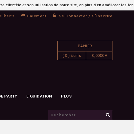
clientèle et son utilisation de notre site, en plus d'en améliorer les fo
/
ouhaits
Paiement
Se Connecter
S'inscrire
PANIER
( 0 ) items
0,00$CA
DE PARTY
LIQUIDATION
PLUS