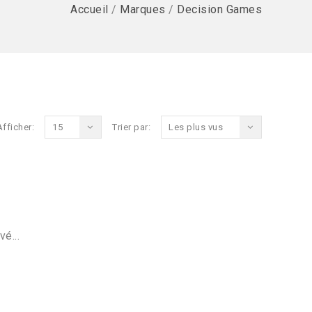
Accueil
/
Marques
/
Decision Games
Afficher:
15
Trier par:
Les plus vus
vé...