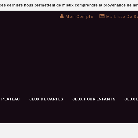
. Ces derniers nous permettent de mieux comprendre la provenance de notre 
Mon Compte
Ma Liste De S
E PLATEAU
JEUX DE CARTES
JEUX POUR ENFANTS
JEUX 