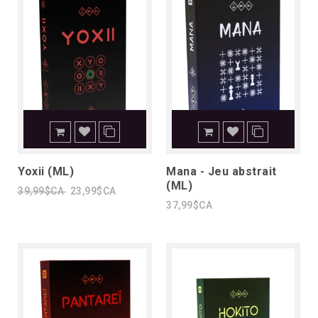
Yoxii (ML)
Mana - Jeu abstrait
(ML)
39,99$CA
23,99$CA
37,99$CA