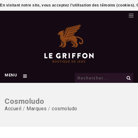
En visitant notre site, vous acceptez l'utilisation des témoins (cookies)
MENU
Cosmoludo
Accueil
/
Marques
/
cosmoludo