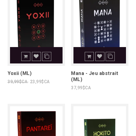
Yoxii (ML)
Mana - Jeu abstrait
(ML)
39,99$CA
23,99$CA
37,99$CA