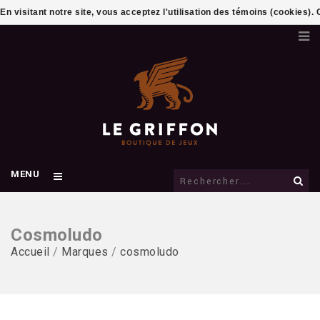
En visitant notre site, vous acceptez l'utilisation des témoins (cookies)
MENU
Cosmoludo
Accueil
/
Marques
/
cosmoludo